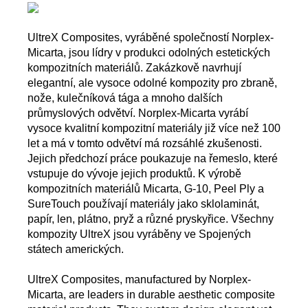
UltreX Composites, vyráběné společností Norplex-
Micarta, jsou lídry v produkci odolných estetických
kompozitních materiálů. Zakázkově navrhují
elegantní, ale vysoce odolné kompozity pro zbraně,
nože, kulečníková tága a mnoho dalších
průmyslových odvětví. Norplex-Micarta vyrábí
vysoce kvalitní kompozitní materiály již více než 100
let a má v tomto odvětví má rozsáhlé zkušenosti.
Jejich předchozí práce poukazuje na řemeslo, které
vstupuje do vývoje jejich produktů. K výrobě
kompozitních materiálů Micarta, G-10, Peel Ply a
SureTouch používají materiály jako sklolaminát,
papír, len, plátno, pryž a různé pryskyřice. Všechny
kompozity UltreX jsou vyráběny ve Spojených
státech amerických.
UltreX Composites, manufactured by Norplex-
Micarta, are leaders in durable aesthetic composite