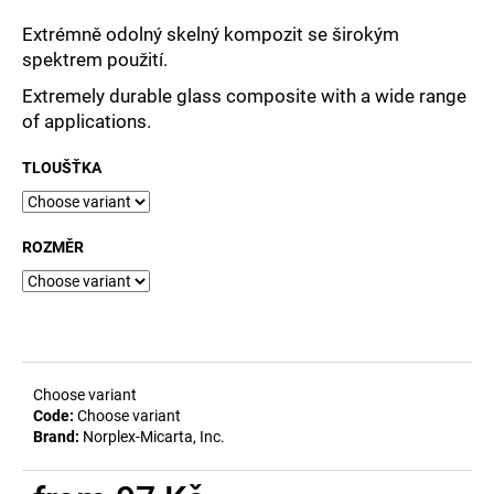
i
Extrémně odolný skelný kompozit se širokým
n
spektrem použití.
g
Extremely durable glass composite with a wide range
f
of applications.
o
r
TLOUŠŤKA
?
ROZMĚR
SEARCH
Choose variant
W
Code:
Choose variant
e
Brand:
Norplex-Micarta, Inc.
r
e