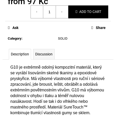
from
97 Kč
c
Measure
o
ADD TO CART
price:
m
m
e
Ask
Share
n
d
Category
:
SOLID
Description
Discussion
G10 je extrémně odolný kompozitní materiál, který
se vyrábí lisováním skelné tkaniny a epoxidové
pryskyřice. Má výborné vlastnosti pro ruční i sériové
zpracování, jde brousit, leštit, obrábět a odolává
extrémním povětrnostním vlivům. G10 má výbornou
odolnost v ohybu i tlaku a téměř nulovou
nasákavost. Hodí se tak i do vlhkého nebo
mastného prostředí. Materiál
SureTouch™
kombinuje tlumící vlastnosti gumy se sklem.