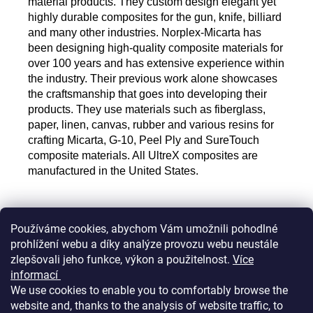
material products. They custom design elegant yet
highly durable composites for the gun, knife, billiard
and many other industries. Norplex-Micarta has
been designing high-quality composite materials for
over 100 years and has extensive experience within
the industry. Their previous work alone showcases
the craftsmanship that goes into developing their
products. They use materials such as fiberglass,
paper, linen, canvas, rubber and various resins for
crafting Micarta, G-10, Peel Ply and SureTouch
composite materials. All UltreX composites are
manufactured in the United States.
Používáme cookies, abychom Vám umožnili pohodlné
F
prohlížení webu a díky analýze provozu webu neustále
o
zlepšovali jeho funkce, výkon a použitelnost.
Více
Informace pro vás
o
informací
t
We use cookies to enable you to comfortably browse the
website and, thanks to the analysis of website traffic, to
e