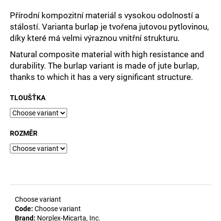
i
Přírodní kompozitní materiál s vysokou odolností a
n
stálostí.
Varianta
burlap
je tvořena jutovou pytlovinou,
g
díky které má velmi výraznou vnitřní strukturu.
f
Natural composite material with high resistance and
o
durability.
The
burlap
variant is made of jute burlap,
r
thanks to which it has a very significant structure.
?
TLOUŠŤKA
ROZMĚR
SEARCH
W
e
Choose variant
r
Code:
Choose variant
e
Brand:
Norplex-Micarta, Inc.