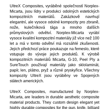
UltreX Composites, vyráběné společností Norplex-
Micarta, jsou lídry v produkci odolných estetických
kompozitních materiálů. Zakázkově navrhují
elegantní, ale vysoce odolné kompozity pro zbraně,
nože, kulečníková tága a mnoho dalších
průmyslových odvětví. Norplex-Micarta vyrábí
vysoce kvalitní kompozitní materiály již více než 100
let a má v tomto odvětví má rozsáhlé zkušenosti.
Jejich předchozí práce poukazuje na řemeslo, které
vstupuje do vývoje jejich produktů. K výrobě
kompozitních materiálů Micarta, G-10, Peel Ply a
SureTouch používají materiály jako sklolaminát,
papír, len, plátno, pryž a různé pryskyřice. Všechny
kompozity UltreX jsou vyráběny ve Spojených
státech amerických.
UltreX Composites, manufactured by Norplex-
Micarta, are leaders in durable aesthetic composite
material products. They custom design elegant yet
highly durable composites for the gun, knife, billiard