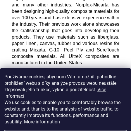
and many other industries. Norplex-Micarta has
been designing high-quality composite materials for
over 100 years and has extensive experience within
the industry. Their previous work alone showcases
the craftsmanship that goes into developing their
products. They use materials such as fiberglass,
paper, linen, canvas, rubber and various resins for
crafting Micarta, G-10, Peel Ply and SureTouch
composite materials. All UltreX composites are
manufactured in the United States.
Používáme cookies, abychom Vám umožnili pohodlné
F
prohlížení webu a díky analýze provozu webu neustále
o
zlepšovali jeho funkce, výkon a použitelnost.
Více
Informace pro vás
o
informací
t
We use cookies to enable you to comfortably browse the
website and, thanks to the analysis of website traffic, to
e
Kontakty / Contacts
constantly improve its functions, performance and
r
Obchodní podmínky / Terms and conditions
usability.
More information
Podmínky ochrany osobních údajů / Privacy policy