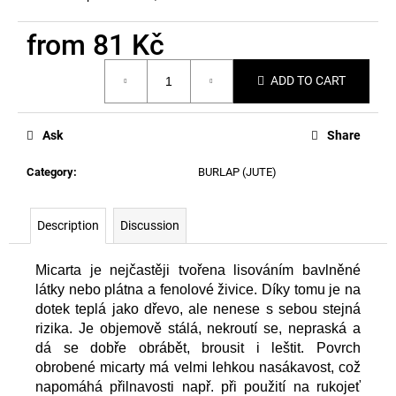
c
o
from
81 Kč
m
m
Measure
ADD TO CART
price:
e
n
d
Ask
Share
Category
:
BURLAP (JUTE)
Description
Discussion
Micarta je nejčastěji tvořena lisováním bavlněné
látky nebo plátna a fenolové živice. Díky tomu je na
dotek teplá jako dřevo, ale nenese s sebou stejná
rizika. Je objemově stálá, nekroutí se, nepraská a
dá se dobře obrábět, brousit i leštit. Povrch
obrobené micarty má velmi lehkou nasákavost, což
napomáhá přilnavosti např. při použití na rukojeť